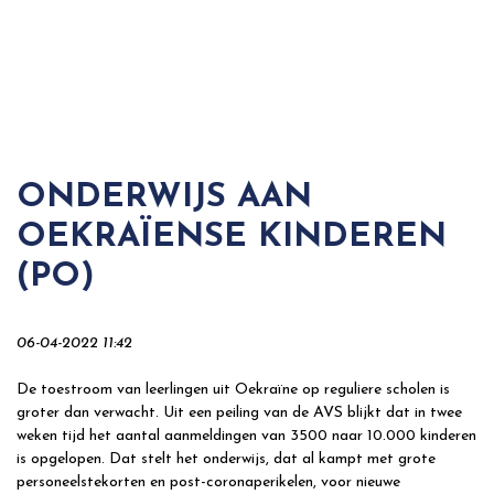
ONDERWIJS AAN
OEKRAÏENSE KINDEREN
(PO)
06-04-2022 11:42
De toestroom van leerlingen uit Oekraïne op reguliere scholen is
groter dan verwacht. Uit een peiling van de AVS blijkt dat in twee
weken tijd het aantal aanmeldingen van 3500 naar 10.000 kinderen
is opgelopen. Dat stelt het onderwijs, dat al kampt met grote
personeelstekorten en post-coronaperikelen, voor nieuwe