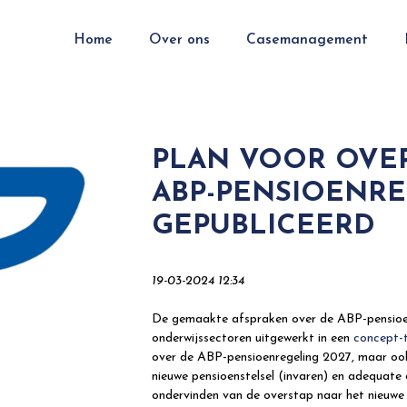
Home
Over ons
Casemanagement
PLAN VOOR OVE
ABP-PENSIOENR
GEPUBLICEERD
19-03-2024 12:34
De gemaakte afspraken over de ABP-pensioenr
onderwijssectoren uitgewerkt in een
concept-t
over de ABP-pensioenregeling 2027, maar ook
nieuwe pensioenstelsel (invaren) en adequate
ondervinden van de overstap naar het nieuwe 