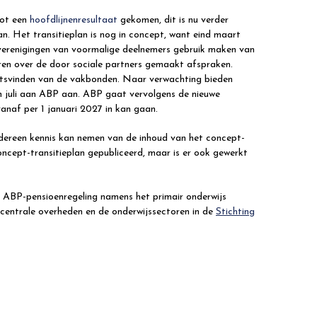
tot een
hoofdlijnenresultaat
gekomen, dit is nu verder
lan. Het transitieplan is nog in concept, want eind maart
verenigingen van voormalige deelnemers gebruik maken van
oren over de door sociale partners gemaakt afspraken.
atsvinden van de vakbonden. Naar verwachting bieden
 in juli aan ABP aan. ABP gaat vervolgens de nieuwe
anaf per 1 januari 2027 in kan gaan.
edereen kennis kan nemen van de inhoud van het concept-
oncept-transitieplan gepubliceerd, maar is er ook gewerkt
ABP-pensioenregeling namens het primair onderwijs
centrale overheden en de onderwijssectoren in de
Stichting