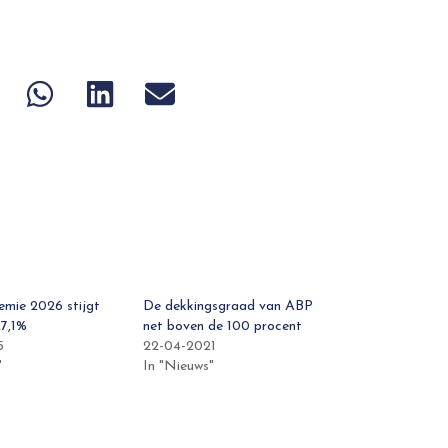
emie 2026 stijgt
De dekkingsgraad van ABP
27,1%
net boven de 100 procent
5
22-04-2021
"
In "Nieuws"