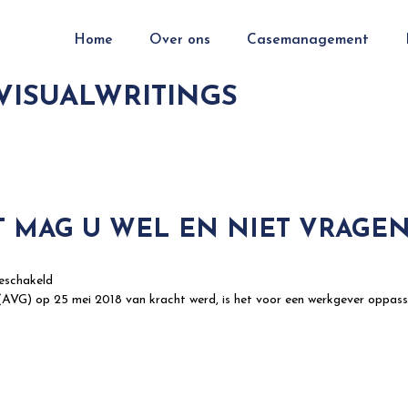
Home
Over ons
Casemanagement
VISUALWRITINGS
 MAG U WEL EN NIET VRAGEN
voor
eschakeld
Een
G) op 25 mei 2018 van kracht werd, is het voor een werkgever oppasse
zieke
medewerker:
wat
mag
u