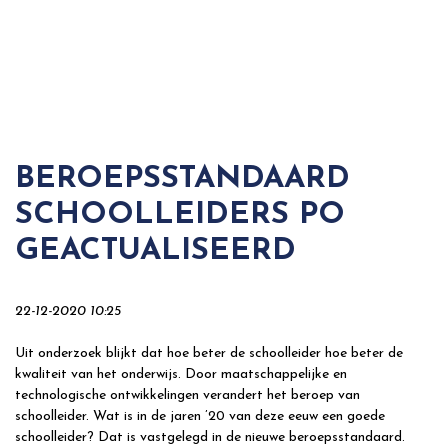
BEROEPSSTANDAARD
SCHOOLLEIDERS PO
GEACTUALISEERD
22-12-2020 10:25
Uit onderzoek blijkt dat hoe beter de schoolleider hoe beter de
kwaliteit van het onderwijs. Door maatschappelijke en
technologische ontwikkelingen verandert het beroep van
schoolleider. Wat is in de jaren ’20 van deze eeuw een goede
schoolleider? Dat is vastgelegd in de nieuwe beroepsstandaard.