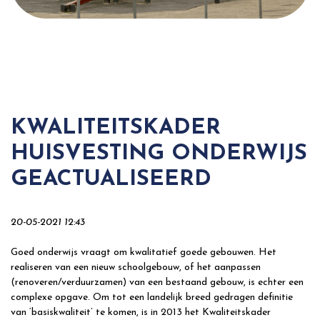
KWALITEITSKADER
HUISVESTING ONDERWIJS
GEACTUALISEERD
20-05-2021 12:43
Goed onderwijs vraagt om kwalitatief goede gebouwen. Het
realiseren van een nieuw schoolgebouw, of het aanpassen
(renoveren/verduurzamen) van een bestaand gebouw, is echter een
complexe opgave. Om tot een landelijk breed gedragen definitie
van ‘basiskwaliteit’ te komen, is in 2013 het Kwaliteitskader