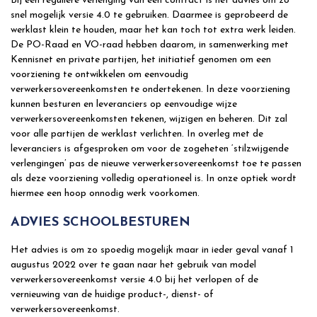
Bij een reguliere verlenging van een contract is het advies om zo
snel mogelijk versie 4.0 te gebruiken. Daarmee is geprobeerd de
werklast klein te houden, maar het kan toch tot extra werk leiden.
De PO-Raad en VO-raad hebben daarom, in samenwerking met
Kennisnet en private partijen, het initiatief genomen om een
voorziening te ontwikkelen om eenvoudig
verwerkersovereenkomsten te ondertekenen. In deze voorziening
kunnen besturen en leveranciers op eenvoudige wijze
verwerkersovereenkomsten tekenen, wijzigen en beheren. Dit zal
voor alle partijen de werklast verlichten. In overleg met de
leveranciers is afgesproken om voor de zogeheten ‘stilzwijgende
verlengingen’ pas de nieuwe verwerkersovereenkomst toe te passen
als deze voorziening volledig operationeel is. In onze optiek wordt
hiermee een hoop onnodig werk voorkomen.
ADVIES SCHOOLBESTUREN
Het advies is om zo spoedig mogelijk maar in ieder geval vanaf 1
augustus 2022 over te gaan naar het gebruik van model
verwerkersovereenkomst versie 4.0 bij het verlopen of de
vernieuwing van de huidige product-, dienst- of
verwerkersovereenkomst.