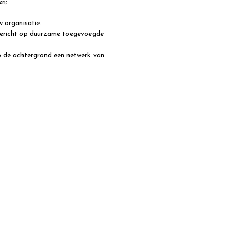
en;
w organisatie.
 gericht op duurzame toegevoegde
p de achtergrond een netwerk van
SULTANTS
Home
Over ons
ants.nl
Diensten
ltants.nl
Nieuws
Contact
 is eigendom van GOC