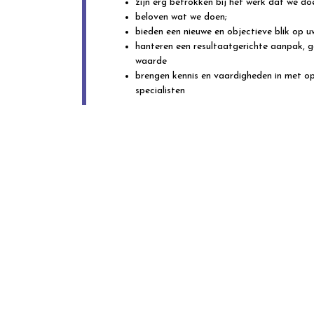
zijn erg betrokken bij het werk dat we do
beloven wat we doen;
bieden een nieuwe en objectieve blik op u
hanteren een resultaatgerichte aanpak,
waarde
brengen kennis en vaardigheden in met o
specialisten
GOC CON
www.goc-consult
info@goc-consu
0184 499 025
© Deze website