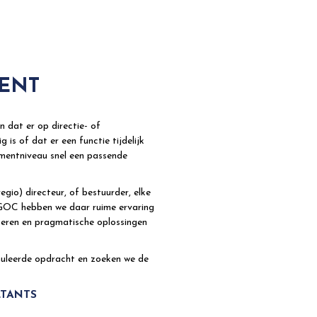
ENT
n dat er op directie- of
 is of dat er een functie tijdelijk
mentniveau snel een passende
gio) directeur, of bestuurder, elke
 GOC hebben we daar ruime ervaring
yseren en pragmatische oplossingen
muleerde opdracht en zoeken we de
LTANTS