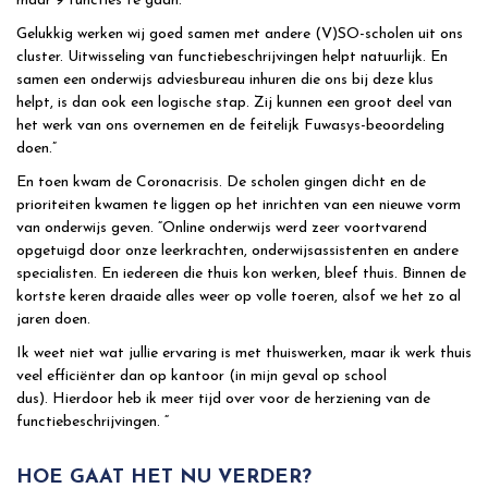
maar 9 functies te gaan.
Gelukkig werken wij goed samen met andere (V)SO-scholen uit ons
cluster. Uitwisseling van functiebeschrijvingen helpt natuurlijk. En
samen een onderwijs adviesbureau inhuren die ons bij deze klus
helpt, is dan ook een logische stap. Zij kunnen een groot deel van
het werk van ons overnemen en de feitelijk Fuwasys-beoordeling
doen.”
En toen kwam de Coronacrisis. De scholen gingen dicht en de
prioriteiten kwamen te liggen op het inrichten van een nieuwe vorm
van onderwijs geven. “Online onderwijs werd zeer voortvarend
opgetuigd door onze leerkrachten, onderwijsassistenten en andere
specialisten. En iedereen die thuis kon werken, bleef thuis. Binnen de
kortste keren draaide alles weer op volle toeren, alsof we het zo al
jaren doen.
Ik weet niet wat jullie ervaring is met thuiswerken, maar ik werk thuis
veel efficiënter dan op kantoor (in mijn geval op school
dus). Hierdoor heb ik meer tijd over voor de herziening van de
functiebeschrijvingen. “
HOE GAAT HET NU VERDER?