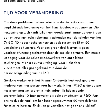
en teamleiders.” aldus Lilian.
TIJD VOOR VERANDERING
Om deze problemen te herstellen is in de nieuwste cao po een
verplichtende herziening van het functiegebouw opgenomen. Die
herziening op zich vindt Lilian een goede zaak, maar ze geeft aan
dat er weer niet echt rekening is gehouden met de scholen van het
(V)SO. “Dit soort scholen kennen vaak tussen de 15 en 20
verschillende functies. Voor een groot deel hiervan is geen
voorbeeldfunctie geschreven door de sociale partners. Een mooie
uitdaging voor de beleidsmedewerkers van onze kleine
stichtingen. Met als extra uitdaging: voor 1 oktober
2020 moet alles goedgekeurd zijn door de
personeelsgeleding van de MR.
Gelukkig werken er in het Primair Onderwijs heel veel gedreven
medewerkers met passie voor hun werk. In het (V)SO is die passie
misschien nog wel groter, is mijn indruk. Ik heb in beide
sectoren bijna 10 jaar gewerkt als beleidsmedewerker P&O. Aan
ons nu dus de taak om het functiegebouw met 20 verschillende
functies te herzien. En ik kan je vertellen, het gaat ons lukken!”