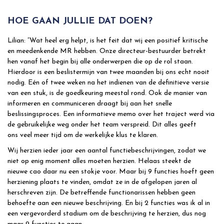
HOE GAAN JULLIE DAT DOEN?
Lilian: “Wat heel erg helpt, is het feit dat wij een positief kritische
en meedenkende MR hebben. Onze directeur-bestuurder betrekt
hen vanaf het begin bij alle onderwerpen die op de rol staan.
Hierdoor is een beslistermijn van twee maanden bij ons echt nooit
nodig. Eén of twee weken na het indienen van de definitieve versie
van een stuk, is de goedkeuring meestal rond. Ook de manier van
informeren en communiceren draagt bij aan het snelle
beslissingsproces. Een informatieve memo over het traject werd via
de gebruikelijke weg onder het team verspreid. Dit alles geeft
ons veel meer tijd om de werkelijke klus te klaren.
Wij herzien ieder jaar een aantal functiebeschrijvingen, zodat we
niet op enig moment alles moeten herzien. Helaas steekt de
nieuwe cao daar nu een stokje voor. Maar bij 9 functies hoeft geen
herziening plaats te vinden, omdat ze in de afgelopen jaren al
herschreven zijn. De betreffende functionarissen hebben geen
behoefte aan een nieuwe beschrijving. En bij 2 functies was ik al in
een vergevorderd stadium om de beschrijving te herzien, dus nog