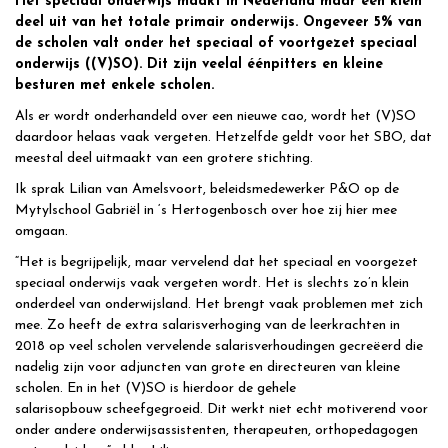
Het speciaal onderwijs maakt in Nederland maar een klein
deel uit van het totale primair onderwijs. Ongeveer 5% van
de scholen valt onder het speciaal of voortgezet speciaal
onderwijs ((V)SO). Dit zijn veelal éénpitters en kleine
besturen met enkele scholen.
Als er wordt onderhandeld over een nieuwe cao, wordt het (V)SO
daardoor helaas vaak vergeten. Hetzelfde geldt voor het SBO, dat
meestal deel uitmaakt van een grotere stichting.
Ik sprak Lilian van Amelsvoort, beleidsmedewerker P&O op de
Mytylschool Gabriël in ‘s Hertogenbosch over hoe zij hier mee
omgaan.
“Het is begrijpelijk, maar vervelend dat het speciaal en voorgezet
speciaal onderwijs vaak vergeten wordt. Het is slechts zo’n klein
onderdeel van onderwijsland. Het brengt vaak problemen met zich
mee. Zo heeft de extra salarisverhoging van de leerkrachten in
2018 op veel scholen vervelende salarisverhoudingen gecreëerd die
nadelig zijn voor adjuncten van grote en directeuren van kleine
scholen. En in het (V)SO is hierdoor de gehele
salarisopbouw scheefgegroeid. Dit werkt niet echt motiverend voor
onder andere onderwijsassistenten, therapeuten, orthopedagogen