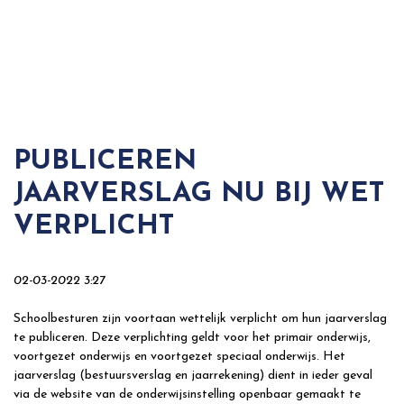
PUBLICEREN
JAARVERSLAG NU BIJ WET
VERPLICHT
02-03-2022 3:27
Schoolbesturen zijn voortaan wettelijk verplicht om hun jaarverslag
te publiceren. Deze verplichting geldt voor het primair onderwijs,
voortgezet onderwijs en voortgezet speciaal onderwijs. Het
jaarverslag (bestuursverslag en jaarrekening) dient in ieder geval
via de website van de onderwijsinstelling openbaar gemaakt te