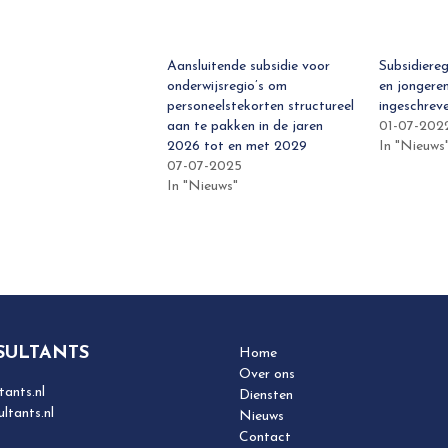
Aansluitende subsidie voor
Subsidiereg
onderwijsregio’s om
en jongeren
personeelstekorten structureel
ingeschrev
aan te pakken in de jaren
01-07-202
2026 tot en met 2029
In "Nieuws
07-07-2025
In "Nieuws"
SULTANTS
Home
Over ons
ants.nl
Diensten
ltants.nl
Nieuws
Contact