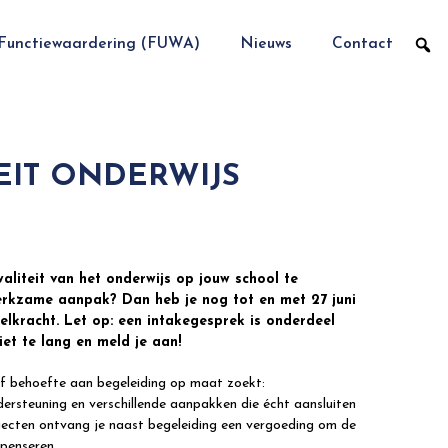
Functiewaardering (FUWA)
Nieuws
Contact
EIT ONDERWIJS
aliteit van het onderwijs op jouw school te
erkzame aanpak? Dan heb je nog tot en met 27 juni
lkracht. Let op: een intakegesprek is onderdeel
et te lang en meld je aan!
of behoefte aan begeleiding op maat zoekt:
ersteuning en verschillende aanpakken die écht aansluiten
rajecten ontvang je naast begeleiding een vergoeding om de
mpenseren.