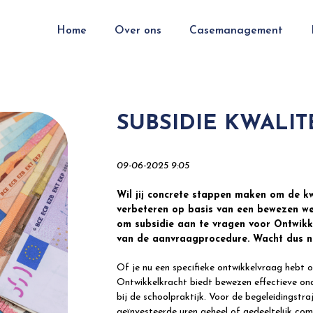
Home
Over ons
Casemanagement
SUBSIDIE KWALIT
09-06-2025 9:05
Wil jij concrete stappen maken om de kw
verbeteren op basis van een bewezen w
om subsidie aan te vragen voor Ontwikke
van de aanvraagprocedure. Wacht dus ni
Of je nu een specifieke ontwikkelvraag hebt 
Ontwikkelkracht biedt bewezen effectieve ond
bij de schoolpraktijk. Voor de begeleidingst
geïnvesteerde uren geheel of gedeeltelijk co