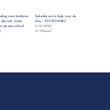
eling voor kinderen
Subsidie extra hulp voor de
 die niet staan
klas – PO/VO/MBO
en op een school
11-12-2020
2
In "Nieuws"
"